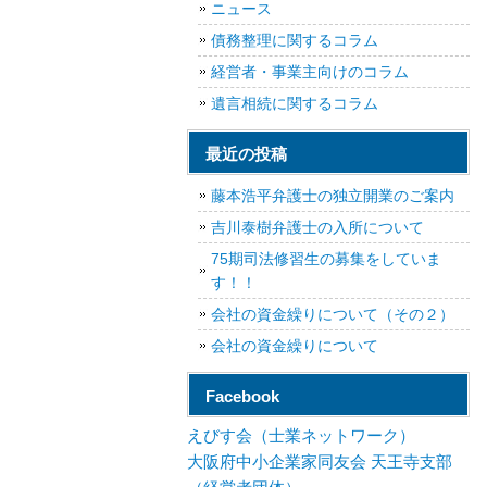
ニュース
債務整理に関するコラム
経営者・事業主向けのコラム
遺言相続に関するコラム
最近の投稿
藤本浩平弁護士の独立開業のご案内
吉川泰樹弁護士の入所について
75期司法修習生の募集をしていま
す！！
会社の資金繰りについて（その２）
会社の資金繰りについて
Facebook
えびす会（士業ネットワーク）
大阪府中小企業家同友会 天王寺支部